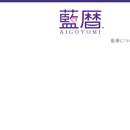
藍暦につ
[%title%]