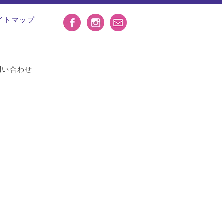
イトマップ
問い合わせ
[%article_date_notime_wa%]