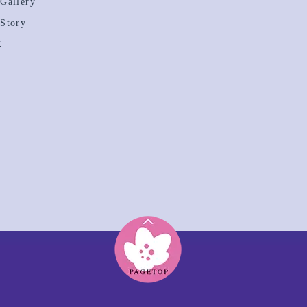
allery
Story
は